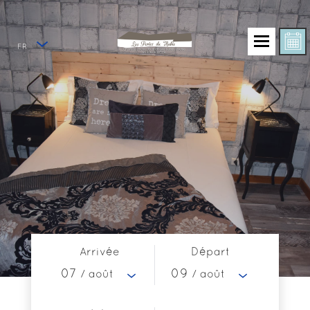
FR
Arrivée
Départ
07
09
/ août
/ août