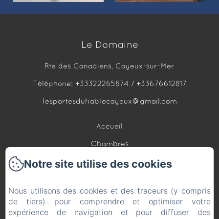
Le Domaine
Rte des Canadiens, Cayeux-sur-Mer
Téléphone: +33322265874 / +33676612817
lesportesduhablecayeux@gmail.com
Accueil
Chambres
Notre site utilise des cookies
Bateau hébergement
Loft Bien être
Nous utilisons des cookies et des traceurs (y compris
Contact
de tiers) pour comprendre et optimiser votre
expérience de navigation et pour diffuser des
Politique de confidentialité