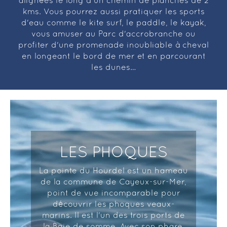
alignées le long d'un chemin de planches de 2
kms. Vous pourrez aussi pratiquer les sports
d'eau comme le kite surf, le paddle, le kayak,
vous amuser au Parc d'accrobranche ou
profiter d'une promenade inoubliable à cheval
en longeant le bord de mer et en parcourant
les dunes…
LES PHOQUES
La pointe du Hourdel est un hameau
de la commune de Cayeux-sur-Mer,
point de vue incomparable pour
découvrir les phoques veaux-
marins. Il est l'un des trois ports de
la Baie de somme. Avec son phare,