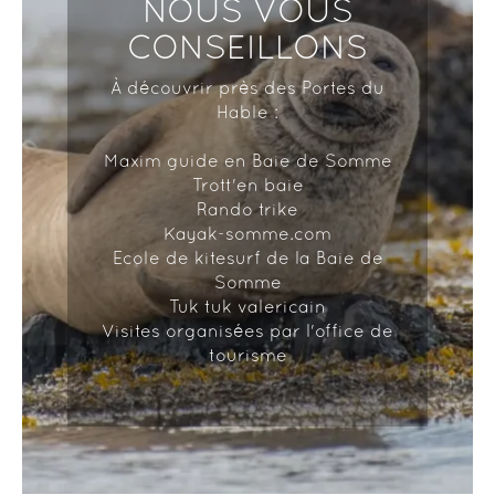
NOUS VOUS
CONSEILLONS
À découvrir près des Portes du
Hable :
Maxim guide en Baie de Somme
Trott'en baie
Rando trike
Kayak-somme.com
Ecole de kitesurf de la Baie de
Somme
Tuk tuk valericain
Visites organisées par l'office de
tourisme