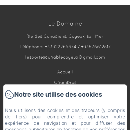
Le Domaine
Rte des Canadiens, Cayeux-sur-Mer
Téléphone: +33322265874 / +33676612817
lesportesduhablecayeux@gmail.com
Accueil
Chambres
Notre site utilise des cookies
Bateau hébergement
Loft Bien être
Nous utilisons des cookies et des traceurs (y compris
Contact
de tiers) pour comprendre et optimiser votre
expérience de navigation et pour diffuser des
Politique de confidentialité
messages publicitaires en fonction de vos préférences