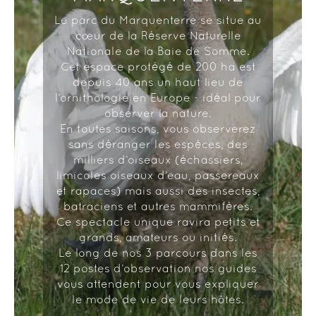
Le parc du Marquenterre se situe au
cœur de la Réserve Naturelle
Nationale de la Baie de Somme.
Cet espace protégé de 200 ha est
depuis 40 ans un haut lieu de
l’ornithologie en Europe - idéal pour
observer la nature.
En toutes saisons, vous observerez
sans déranger les espèces, des
milliers d’oiseaux (échassiers,
limicoles oiseaux d’eau, passereaux
et rapaces) mais aussi des insectes,
batraciens et autres mammifères.
Ce spectacle unique ravira petits et
grands, amateurs ou initiés.
Le long de nos 3 parcours dans les
12 postes d’observation nos guides
vous attendent pour vous expliquer
le mode de vie de leurs hôtes.